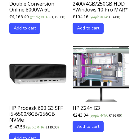
Double Conversion
2400/4GB/250GB HDD
Online 8000VA 6U
*Windows 10 Pro MAR*
€
4,166.40
€
104.16
(χωρίς ΦΠΑ:
€
3,360.00
)
(χωρίς ΦΠΑ:
€
84.00
)
Add to cart
Add to cart
HP Prodesk 600 G3 SFF
HP Z24n G3
i5-6500/8GB/256GB
€
243.04
(χωρίς ΦΠΑ:
€
196.00
)
NVMe
Add to cart
€
147.56
(χωρίς ΦΠΑ:
€
119.00
)
Add to cart