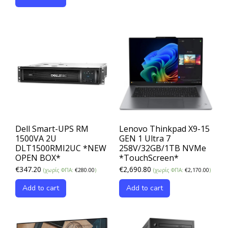
Dell Smart-UPS RM
Lenovo Thinkpad X9-15
1500VA 2U
GEN 1 Ultra 7
DLT1500RMI2UC *NEW
258V/32GB/1TB NVMe
OPEN BOX*
*TouchScreen*
€
347.20
€
2,690.80
(χωρίς ΦΠΑ:
€
280.00
)
(χωρίς ΦΠΑ:
€
2,170.00
)
Add to cart
Add to cart