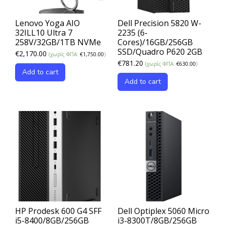
Lenovo Yoga AIO
Dell Precision 5820 W-
32ILL10 Ultra 7
2235 (6-
258V/32GB/1TB NVMe
Cores)/16GB/256GB
SSD/Quadro P620 2GB
€
2,170.00
(χωρίς ΦΠΑ:
€
1,750.00
)
€
781.20
(χωρίς ΦΠΑ:
€
630.00
)
Add to cart
Add to cart
HP Prodesk 600 G4 SFF
Dell Optiplex 5060 Micro
i5-8400/8GB/256GB
i3-8300T/8GB/256GB