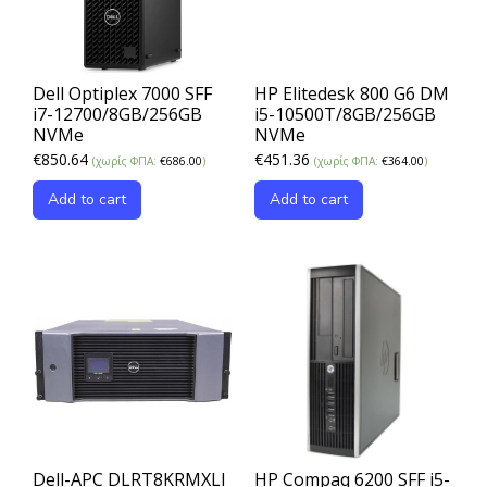
Dell Optiplex 7000 SFF
HP Elitedesk 800 G6 DM
i7-12700/8GB/256GB
i5-10500Τ/8GB/256GB
NVMe
NVMe
€
850.64
€
451.36
(χωρίς ΦΠΑ:
€
686.00
)
(χωρίς ΦΠΑ:
€
364.00
)
Add to cart
Add to cart
Dell-APC DLRT8KRMXLI
HP Compaq 6200 SFF i5-