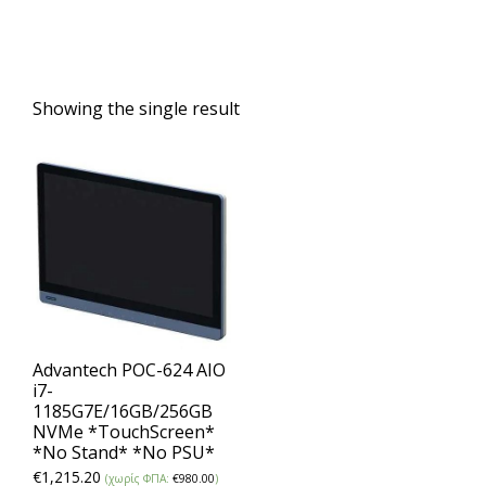
Showing the single result
Advantech POC-624 AIO
i7-
1185G7E/16GB/256GB
NVMe *TouchScreen*
*No Stand* *No PSU*
€
1,215.20
(χωρίς ΦΠΑ:
€
980.00
)