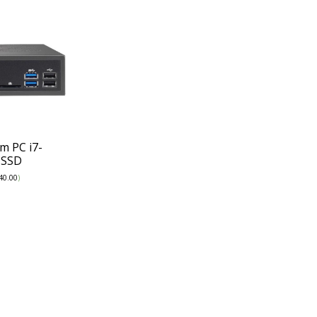
m PC i7-
 SSD
40.00
)