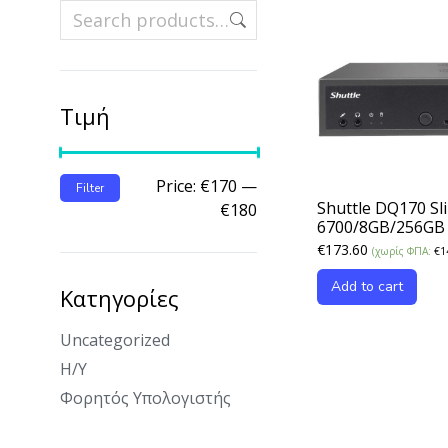
Τιμή
Price:
€170
—
Filter
Shuttle DQ170 Sli
€180
6700/8GB/256GB
€
173.60
(χωρίς ΦΠΑ:
€
1
Add to cart
Κατηγορίες
Uncategorized
Η/Υ
Φορητός Υπολογιστής