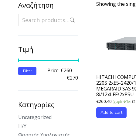
Αναζήτηση
Showing the singl
Τιμή
Price:
€260
—
Filter
HITACHI COMPU
€270
220S 2xE5-2420/
MEGARAID SAS 9
8i/12xLFF/2xPSU
€
260.40
(χωρίς ΦΠΑ:
€
2
Κατηγορίες
Add to cart
Uncategorized
Η/Υ
Φορητός Υπολογιστής