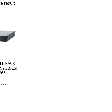
e result
TE RACK
192GB/LSI
266-
10.00
)