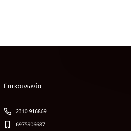
Επικοινωνία
2310 916869
6975906687