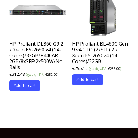
HP Proliant DL360 G9 2
HP Proliant BL460C Gen
x Xeon E5-2690 v4 (14-
9 v4 CTO (2xSFF) 2 x
Cores)/32GB/P440AR-
Xeon E5-2690v4 (14-
2GB/8xSFF/2x500W/No
Cores)/32GB
Rails
€
295.12
(χωρίς ΦΠΑ:
€
238.00
)
€
312.48
(χωρίς ΦΠΑ:
€
252.00
)
Add to cart
Add to cart