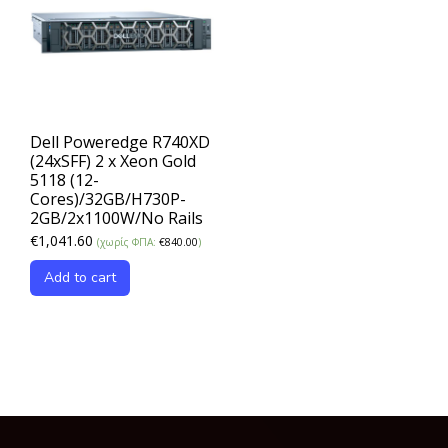
Dell Poweredge R740XD
(24xSFF) 2 x Xeon Gold
5118 (12-
Cores)/32GB/H730P-
2GB/2x1100W/Νο Rails
€
1,041.60
(χωρίς ΦΠΑ:
€
840.00
)
Add to cart