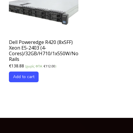
Dell Poweredge R420 (8xSFF)
Xeon E5-2403 (4-
Cores)/32GB/H710/1x550W/No
Rails
€
138.88
(χωρίς ΦΠΑ:
€
112.00
)
Add to cart