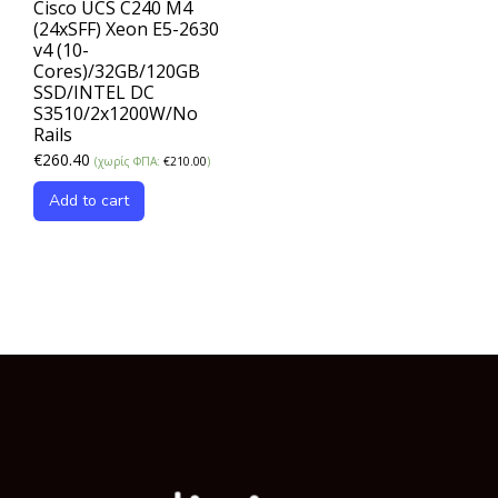
Cisco UCS C240 M4
(24xSFF) Xeon E5-2630
v4 (10-
Cores)/32GB/120GB
SSD/INTEL DC
S3510/2x1200W/No
Rails
€
260.40
(χωρίς ΦΠΑ:
€
210.00
)
Add to cart