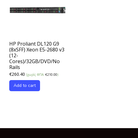
HP Proliant DL120 G9
(8xSFF) Xeon E5-2680 v3
(12-
Cores)/32GB/DVD/No
Rails
€
260.40
(χωρίς ΦΠΑ:
€
210.00
)
Add to cart