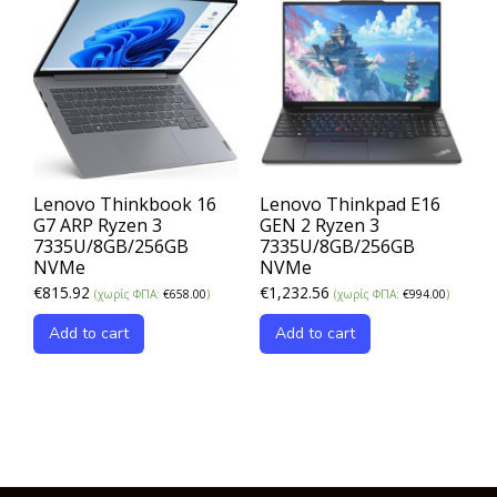
Lenovo Thinkbook 16
Lenovo Thinkpad E16
G7 ARP Ryzen 3
GEN 2 Ryzen 3
7335U/8GB/256GB
7335U/8GB/256GB
NVMe
NVMe
€
815.92
€
1,232.56
(χωρίς ΦΠΑ:
€
658.00
)
(χωρίς ΦΠΑ:
€
994.00
)
Add to cart
Add to cart