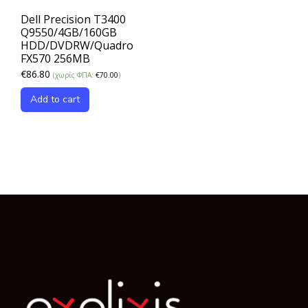
Dell Precision T3400
Q9550/4GB/160GB
HDD/DVDRW/Quadro
FX570 256MB
€
86.80
(χωρίς ΦΠΑ:
€
70.00
)
Add to cart