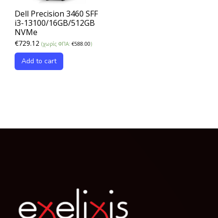
Dell Precision 3460 SFF
i3-13100/16GB/512GB
NVMe
€
729.12
(χωρίς ΦΠΑ:
€
588.00
)
Add to cart