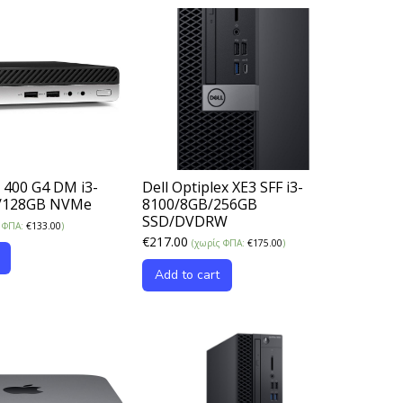
 400 G4 DM i3-
Dell Optiplex XE3 SFF i3-
/128GB NVMe
8100/8GB/256GB
SSD/DVDRW
ς ΦΠΑ:
€
133.00
)
€
217.00
(χωρίς ΦΠΑ:
€
175.00
)
Add to cart