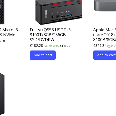
0 Micro i3-
Fujitsu Q558 USDT i3-
Apple Mac M
GB NVMe
8100T/8GB/256GB
(Late 2018) 
SSD/DVDRW
8100B/8GB
68.00
)
€
182.28
€
329.84
(χωρίς ΦΠΑ:
€
147.00
)
(χωρί
Add to cart
Add to cart