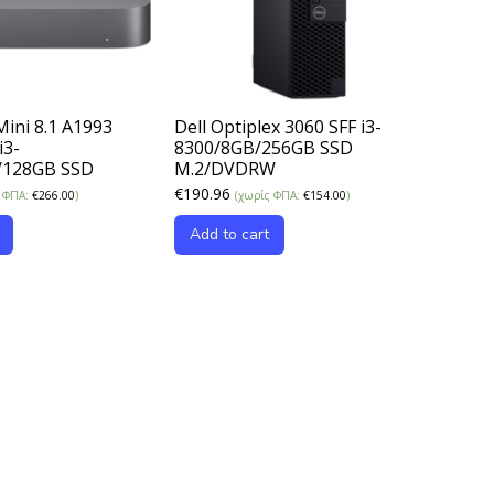
ini 8.1 A1993
Dell Optiplex 3060 SFF i3-
i3-
8300/8GB/256GB SSD
/128GB SSD
M.2/DVDRW
€
190.96
ς ΦΠΑ:
€
266.00
)
(χωρίς ΦΠΑ:
€
154.00
)
Add to cart