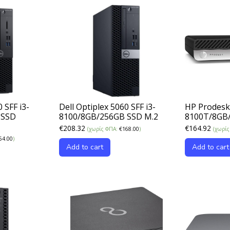
 SFF i3-
Dell Optiplex 5060 SFF i3-
HP Prodesk
 SSD
8100/8GB/256GB SSD M.2
8100T/8GB
€
208.32
€
164.92
(χωρίς ΦΠΑ:
€
168.00
)
(χωρί
54.00
)
Add to cart
Add to cart