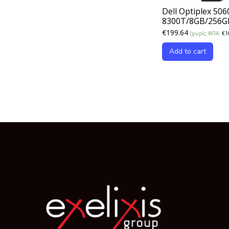
Dell Optiplex 506
8300T/8GB/256
€
199.64
(χωρίς ΦΠΑ:
€
1
Add to cart