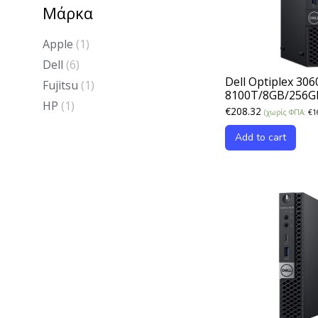
Μάρκα
Apple
(1)
Dell
(6)
Dell Optiplex 306
Fujitsu
(1)
8100T/8GB/256
HP
(1)
€
208.32
(χωρίς ΦΠΑ:
€
1
Add to cart