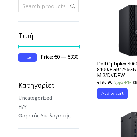
Τιμή
Price:
€0
—
€330
Filter
Dell Optiplex 3060
8100/8GB/256GB
M.2/DVDRW
€
190.96
Κατηγορίες
(χωρίς ΦΠΑ:
€
1
Add to cart
Uncategorized
Η/Υ
Φορητός Υπολογιστής