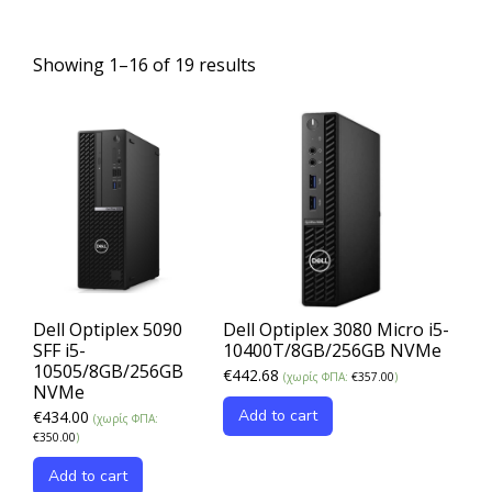
Showing 1–16 of 19 results
Dell Optiplex 5090
Dell Optiplex 3080 Micro i5-
SFF i5-
10400T/8GB/256GB NVMe
10505/8GB/256GB
€
442.68
(χωρίς ΦΠΑ:
€
357.00
)
NVMe
Add to cart
€
434.00
(χωρίς ΦΠΑ:
€
350.00
)
Add to cart