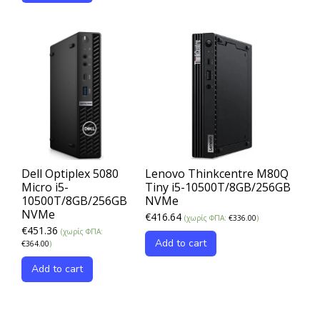
Dell Optiplex 5080
Lenovo Thinkcentre M80Q
Micro i5-
Tiny i5-10500T/8GB/256GB
10500T/8GB/256GB
NVMe
NVMe
€
416.64
(χωρίς ΦΠΑ:
€
336.00
)
€
451.36
(χωρίς ΦΠΑ:
Add to cart
€
364.00
)
Add to cart