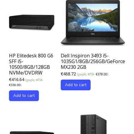
HP Elitedesk 800 G6
Dell Inspiron 3493 i5-
SFF i5-
1035G1/8GB/256GB/GeForce
10500/8GB/128GB
MX230 2GB
NVMe/DVDRW
€
468.72
(χωρίς ΦΠΑ:
€
378.00
)
€
416.64
(χωρίς ΦΠΑ:
Add to cart
€
336.00
)
Add to cart