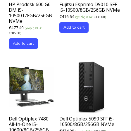
HP Prodesk 600 G6
Fujitsu Esprimo D9010 SFF
DM i5-
i5-10500/8GB/256GB NVMe
10500T/8GB/256GB
€
416.64
(χωρίς ΦΠΑ:
€
336.00
)
NVMe
Add to cart
€
477.40
(χωρίς ΦΠΑ:
€
385.00
)
Add to cart
Dell Optiplex 7480
Dell Optiplex 5090 SFF i5-
All-In-One i5-
10500/8GB/256GB NVMe
10600/8GB/256GB
€
434.00