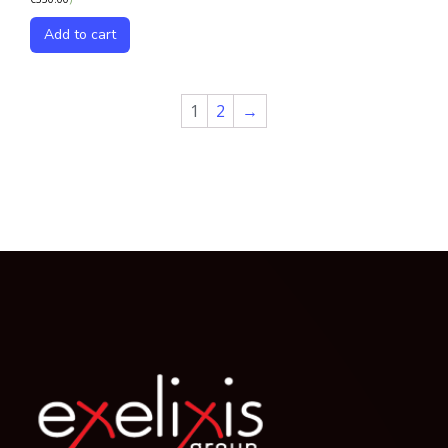
Add to cart
1
2
→