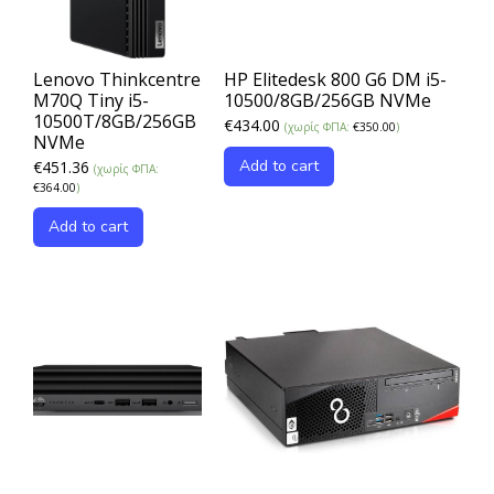
Lenovo Thinkcentre
HP Elitedesk 800 G6 DM i5-
M70Q Tiny i5-
10500/8GB/256GB NVMe
10500T/8GB/256GB
€
434.00
(χωρίς ΦΠΑ:
€
350.00
)
NVMe
Add to cart
€
451.36
(χωρίς ΦΠΑ:
€
364.00
)
Add to cart