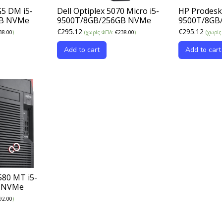
G5 DM i5-
Dell Optiplex 5070 Micro i5-
HP Prodesk
GB NVMe
9500T/8GB/256GB NVMe
9500T/8GB
€
295.12
€
295.12
38.00
)
(χωρίς ΦΠΑ:
€
238.00
)
(χωρί
Add to cart
Add to cart
580 MT i5-
B NVMe
92.00
)