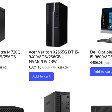
ntre M720Q
Acer Veriton X2665G DT i5-
Dell Optipl
GB/256GB
9400/8GB/256GB
i5-9600/8
NVMe/DVDRW
€
486.08
(χωρί
€
321.16
38.00
)
(χωρίς ΦΠΑ:
€
259.00
)
Add to cart
Add to cart