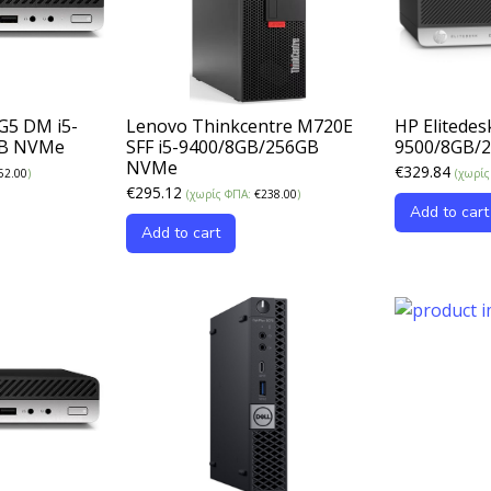
 G5 DM i5-
Lenovo Thinkcentre M720E
HP Elitedes
GB NVMe
SFF i5-9400/8GB/256GB
9500/8GB/
NVMe
€
329.84
52.00
)
(χωρί
€
295.12
(χωρίς ΦΠΑ:
€
238.00
)
Add to cart
Add to cart