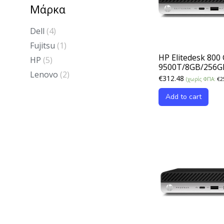
Μάρκα
Dell
(4)
Fujitsu
(1)
HP Elitedesk 800
HP
(5)
9500T/8GB/256
Lenovo
(2)
€
312.48
(χωρίς ΦΠΑ:
€
2
Add to cart