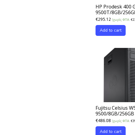
HP Prodesk 400 
9500T/8GB/256
€
295.12
(χωρίς ΦΠΑ:
€
2
Add to cart
Fujitsu Celsius W
9500/8GB/256G
€
486.08
(χωρίς ΦΠΑ:
€
3
Add to cart