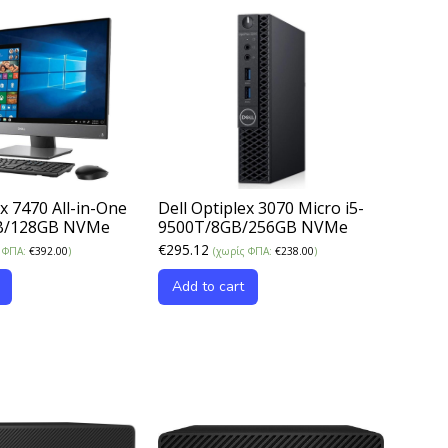
ex 7470 All-in-One
Dell Optiplex 3070 Micro i5-
GB/128GB NVMe
9500T/8GB/256GB NVMe
€
295.12
ς ΦΠΑ:
€
392.00
)
(χωρίς ΦΠΑ:
€
238.00
)
Add to cart