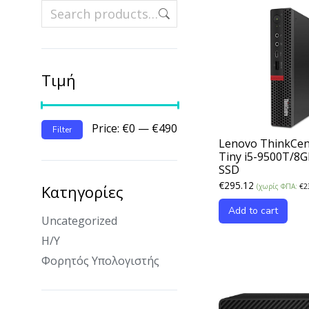
Τιμή
Price:
€0
—
€490
Filter
Lenovo ThinkCe
Tiny i5-9500T/8
SSD
€
295.12
Κατηγορίες
(χωρίς ΦΠΑ:
€
2
Add to cart
Uncategorized
Η/Υ
Φορητός Υπολογιστής