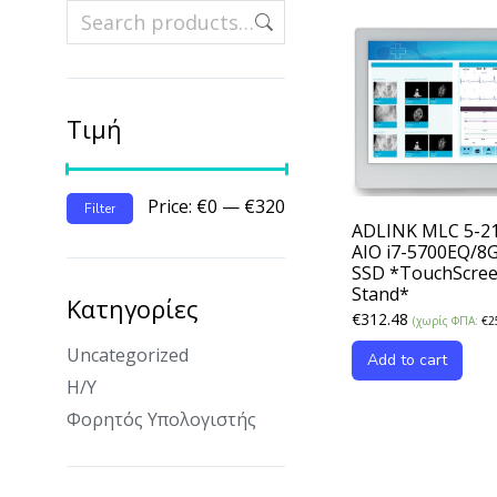
Τιμή
Price:
€0
—
€320
Filter
ADLINK MLC 5-21
AIO i7-5700EQ/8
SSD *TouchScre
Stand*
Κατηγορίες
€
312.48
(χωρίς ΦΠΑ:
€
2
Uncategorized
Add to cart
Η/Υ
Φορητός Υπολογιστής