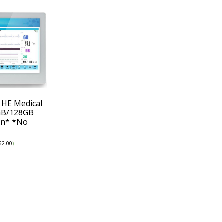
HE Medical
GB/128GB
en* *No
52.00
)