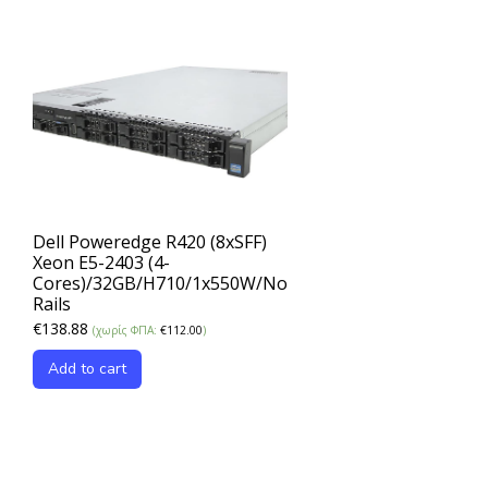
Dell Poweredge R420 (8xSFF)
Xeon E5-2403 (4-
Cores)/32GB/H710/1x550W/No
Rails
€
138.88
(χωρίς ΦΠΑ:
€
112.00
)
Add to cart