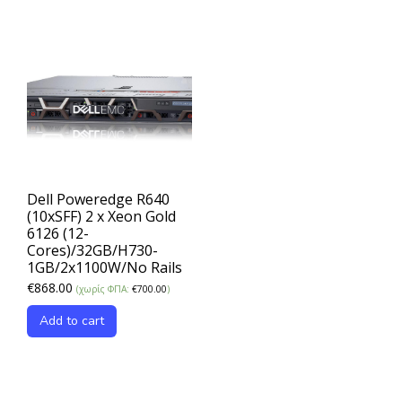
Dell Poweredge R640
(10xSFF) 2 x Xeon Gold
6126 (12-
Cores)/32GB/H730-
1GB/2x1100W/No Rails
€
868.00
(χωρίς ΦΠΑ:
€
700.00
)
Add to cart