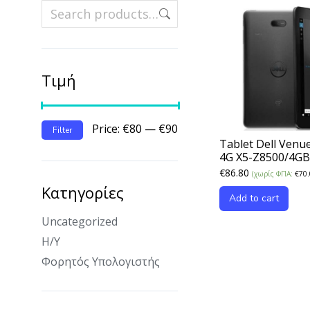
Τιμή
Price:
€80
—
€90
Filter
Tablet Dell Venu
4G X5-Z8500/4G
€
86.80
(χωρίς ΦΠΑ:
€
70.
Κατηγορίες
Add to cart
Uncategorized
Η/Υ
Φορητός Υπολογιστής