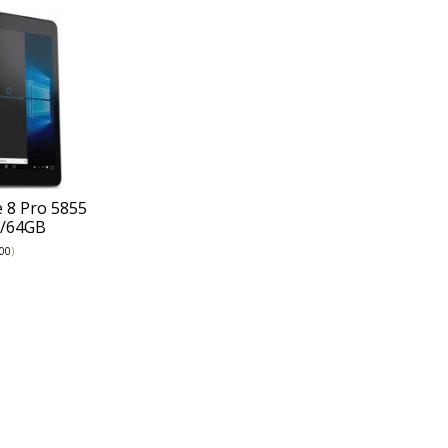
e 8 Pro 5855
B/64GB
00
)