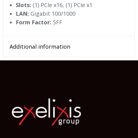
Slots:
(1) PCIe x16, (1) PCIe x1
LAN:
Gigabit 100/1000
Form Factor:
SFF
Additional information