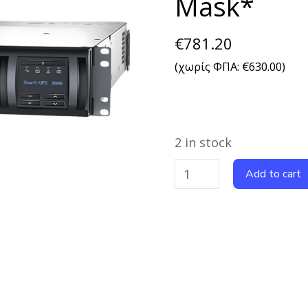
Mask*
€
781.20
(χωρίς ΦΠΑ:
€
630.00
)
2 in stock
Add to cart