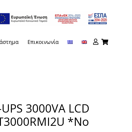
άστημα
Επικοινωνία
-UPS 3000VA LCD
T3000RMI2U *No