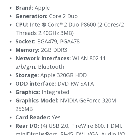
Brand:
Apple
Generation:
Core 2 Duo
CPU:
Intel® Core™2 Duo P8600 (2-Cores/2-
Threads 2.40GHz 3MB)
Socket:
BGA479, PGA478
Memory:
2GB DDR3
Network Interfaces:
WLAN 802.11
a/b/g/n, Bluetooth
Storage:
Apple 320GB HDD
ODD interface:
DVD-RW SATA
Graphics:
Integrated
Graphics Model:
NVIDIA GeForce 320M
256MB
Card Reader:
Yes
Rear I/O:
(4) USB 2.0, FireWire 800, HDMI,
miniDisplayPort, RJ-45, DVI, VGA, Audio I/O