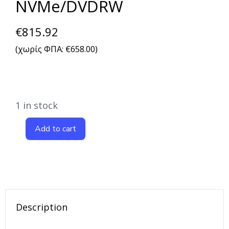
NVMe/DVDRW
€
815.92
(χωρίς ΦΠΑ:
€
658.00
)
1 in stock
Add to cart
Description