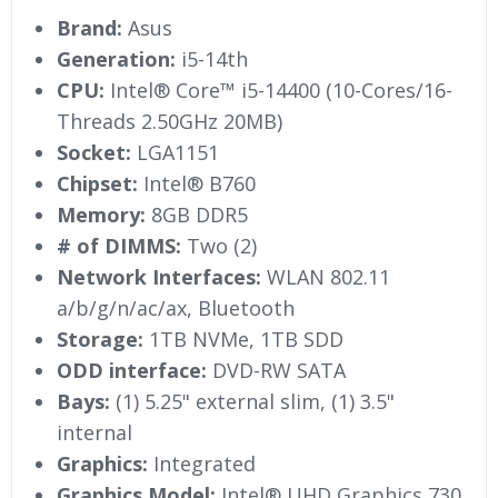
Brand:
Asus
Generation:
i5-14th
CPU:
Intel® Core™ i5-14400 (10-Cores/16-
Threads 2.50GHz 20MB)
Socket:
LGA1151
Chipset:
Intel® B760
Memory:
8GB DDR5
# of DIMMS:
Two (2)
Network Interfaces:
WLAN 802.11
a/b/g/n/ac/ax, Bluetooth
Storage:
1TB NVMe, 1TB SDD
ODD interface:
DVD-RW SATA
Bays:
(1) 5.25" external slim, (1) 3.5"
internal
Graphics:
Integrated
Graphics Model:
Intel® UHD Graphics 730