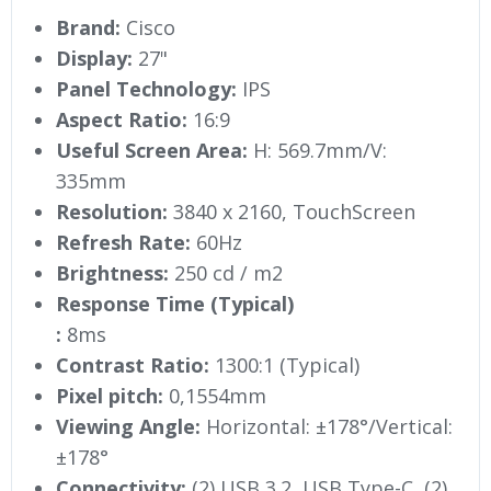
Brand:
Cisco
Display:
27"
Panel Technology:
IPS
Aspect Ratio:
16:9
Useful Screen Area:
H: 569.7mm/V:
335mm
Resolution:
3840 x 2160, TouchScreen
Refresh Rate:
60Hz
Brightness:
250 cd / m2
Response Time (Typical)
:
8ms
Contrast Ratio:
1300:1 (Typical)
Pixel pitch:
0,1554mm
Viewing Angle:
Horizontal: ±178°/Vertical:
±178°
Connectivity:
(2) USB 3.2, USB Type-C, (2)