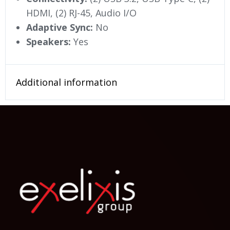
HDMI, (2) RJ-45, Audio I/O
Adaptive Sync:
No
Speakers:
Yes
Additional information