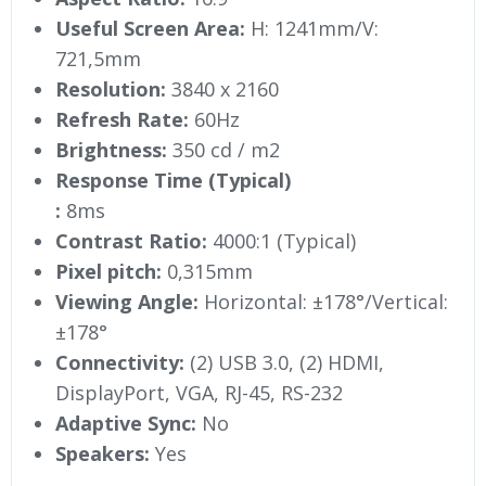
Useful Screen Area:
H: 1241mm/V:
721,5mm
Resolution:
3840 x 2160
Refresh Rate:
60Hz
Brightness:
350 cd / m2
Response Time (Typical)
:
8ms
Contrast Ratio:
4000:1 (Typical)
Pixel pitch:
0,315mm
Viewing Angle:
Horizontal: ±178°/Vertical:
±178°
Connectivity:
(2) USB 3.0, (2) HDMI,
DisplayPort, VGA, RJ-45, RS-232
Adaptive Sync:
No
Speakers:
Yes