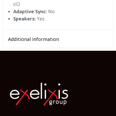
I/O
Adaptive Sync:
No
Speakers:
Yes
Additional information