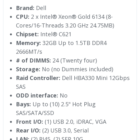
Brand:
Dell
CPU:
2 x Intel® Xeon® Gold 6134 (8-
Cores/16-Threads 3.20 GHz 24.75MB)
Chipset:
Intel® C621
Memory:
32GB Up to 1.5TB DDR4
2666MT/s
# of DIMMS:
24 (Twenty four)
Storage:
No (no Dummies included)
Raid Controller:
Dell HBA330 Mini 12Gbps
SAS
ODD interface:
No
Bays:
Up to (10) 2.5" Hot Plug
SAS/SATA/SSD
Front I/O:
(1) USB 2.0, iDRAC, VGA
Rear I/O:
(2) USB 3.0, Serial
LAN:
(2) RJ45, (2) SFP 10G