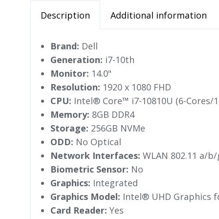
Description
Additional information
Brand:
Dell
Generation:
i7-10th
Monitor:
14.0"
Resolution:
1920 x 1080 FHD
CPU:
Intel® Core™ i7-10810U (6-Cores/
Memory:
8GB DDR4
Storage:
256GB NVMe
ODD:
No Optical
Network Interfaces:
WLAN 802.11 a/b/g
Biometric Sensor:
No
Graphics:
Integrated
Graphics Model:
Intel® UHD Graphics fo
Card Reader:
Yes