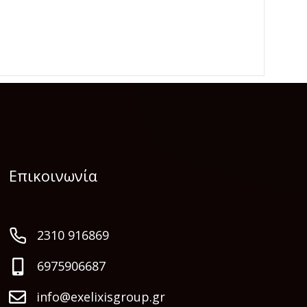
Επικοινωνία
2310 916869
6975906687
info@exelixisgroup.gr