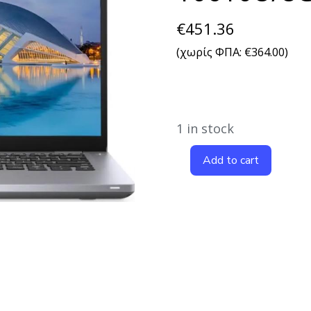
€
451.36
(χωρίς ΦΠΑ:
€
364.00
)
1 in stock
Add to cart