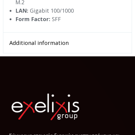
M.2
LAN:
Gigabit 100/1000
Form Factor:
SFF
Additional information