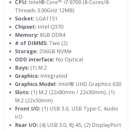
CPU:
Intel® Core™ i7-9700 (8-Cores/8-
Threads 3.00GHz 12MB)
Socket:
LGA1151
Chipset:
Intel Q370
Memory:
8GB DDR4
# of DIMMS:
Two (2)
Storage:
256GB NVMe
ODD interface:
No Optical
Bays:
(1) M.2
Graphics:
Integrated
Graphics Model:
Intel® UHD Graphics 630
Slots:
(1) M.2 (22x80mm / 22x30mm), (1)
M.2 (22x30mm)
Front I/O:
(1) USB 3.0, USB Type-C, Audio
I/O
Rear I/O:
(4) USB 3.0, RJ-45, (2) DisplayPort