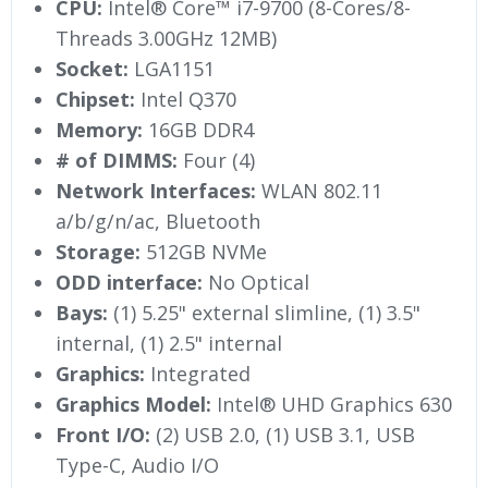
CPU:
Intel® Core™ i7-9700 (8-Cores/8-
Threads 3.00GHz 12MB)
Socket:
LGA1151
Chipset:
Intel Q370
Memory:
16GB DDR4
# of DIMMS:
Four (4)
Network Interfaces:
WLAN 802.11
a/b/g/n/ac, Bluetooth
Storage:
512GB NVMe
ODD interface:
No Optical
Bays:
(1) 5.25" external slimline, (1) 3.5"
internal, (1) 2.5" internal
Graphics:
Integrated
Graphics Model:
Intel® UHD Graphics 630
Front I/O:
(2) USB 2.0, (1) USB 3.1, USB
Type-C, Audio I/O