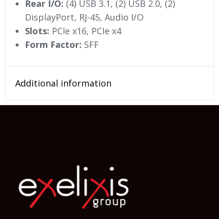
Rear I/O:
(4) USB 3.1, (2) USB 2.0, (2)
DisplayPort, RJ-45, Audio I/O
Slots:
PCIe x16, PCIe x4
Form Factor:
SFF
Additional information