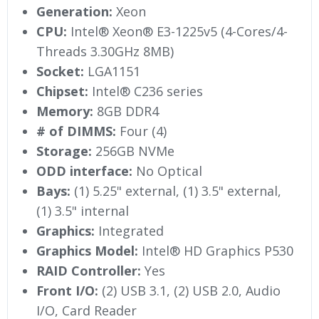
Generation:
Xeon
CPU:
Intel® Xeon® E3-1225v5 (4-Cores/4-
Threads 3.30GHz 8MB)
Socket:
LGA1151
Chipset:
Intel® C236 series
Memory:
8GB DDR4
# of DIMMS:
Four (4)
Storage:
256GB NVMe
ODD interface:
No Optical
Bays:
(1) 5.25" external, (1) 3.5" external,
(1) 3.5" internal
Graphics:
Integrated
Graphics Model:
Intel® HD Graphics P530
RAID Controller:
Yes
Front I/O:
(2) USB 3.1, (2) USB 2.0, Audio
I/O, Card Reader