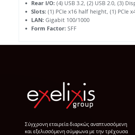
Rear I/O:
(4) USB 3.2, (2) USB 2.0, (3) Di
Slots:
(1) PCIe x16 half height, (1) PCIe x
LAN:
Gigabit 100/1000
Form Factor:
SFF
Σύγχρονη εταιρεία διαρκώς αναπτυσσόμενη
και εξελισσόμενη σύμφωνα µε την τρέχουσα