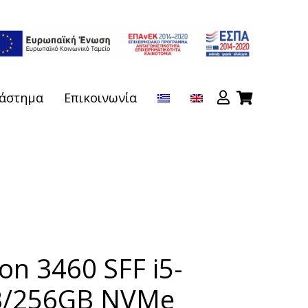
άστημα
Επικοινωνία
ion 3460 SFF i5-
B/256GB NVMe