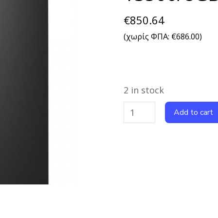
€
850.64
(χωρίς ΦΠΑ:
€
686.00
)
2 in stock
Add to cart