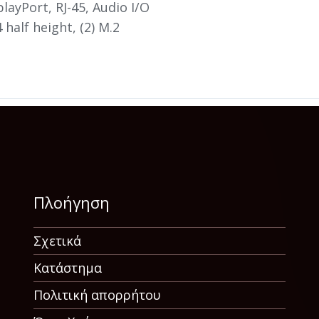
splayPort, RJ-45, Audio I/O
4 half height, (2) M.2
Πλοήγηση
Σχετικά
Κατάστημα
Πολιτική απορρήτου