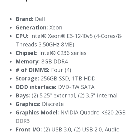
Brand:
Dell
Generation:
Xeon
CPU:
Intel® Xeon® E3-1240v5 (4-Cores/8-
Threads 3.50GHz 8MB)
Chipset:
Intel® C236 series
Memory:
8GB DDR4
# of DIMMS:
Four (4)
Storage:
256GB SSD, 1TB HDD
ODD interface:
DVD-RW SATA
Bays:
(2) 5.25" external, (2) 3.5" internal
Graphics:
Discrete
Graphics Model:
NVIDIA Quadro K620 2GB
DDR3
Front I/O:
(2) USB 3.0, (2) USB 2.0, Audio