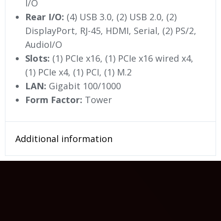
I/O
Rear I/O:
(4) USB 3.0, (2) USB 2.0, (2)
DisplayPort, RJ-45, HDMI, Serial, (2) PS/2,
AudioI/O
Slots:
(1) PCIe x16, (1) PCIe x16 wired x4,
(1) PCIe x4, (1) PCI, (1) M.2
LAN:
Gigabit 100/1000
Form Factor:
Tower
Additional information