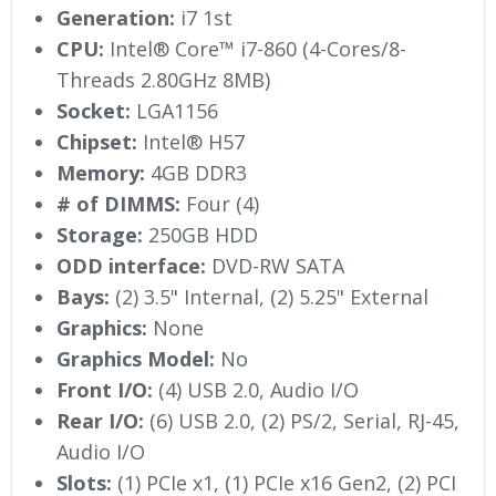
Generation:
i7 1st
CPU:
Intel® Core™ i7-860 (4-Cores/8-
Threads 2.80GHz 8MB)
Socket:
LGA1156
Chipset:
Intel® H57
Memory:
4GB DDR3
# of DIMMS:
Four (4)
Storage:
250GB HDD
ODD interface:
DVD-RW SATA
Bays:
(2) 3.5" Internal, (2) 5.25" External
Graphics:
None
Graphics Model:
No
Front I/O:
(4) USB 2.0, Audio I/O
Rear I/O:
(6) USB 2.0, (2) PS/2, Serial, RJ-45,
Audio I/O
Slots:
(1) PCIe x1, (1) PCIe x16 Gen2, (2) PCI