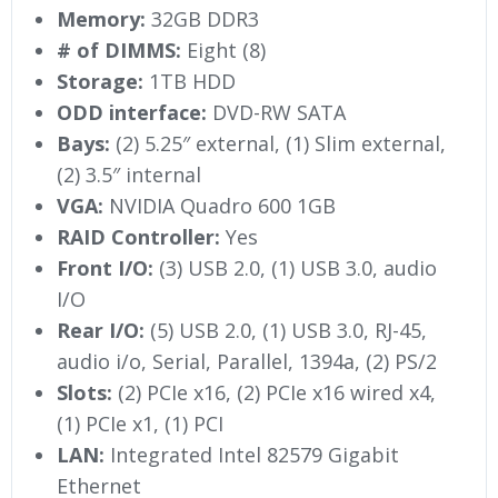
Memory:
32GB DDR3
# of DIMMS:
Eight (8)
Storage:
1TB HDD
ODD interface:
DVD-RW SATA
Bays:
(2) 5.25″ external, (1) Slim external,
(2) 3.5″ internal
VGA:
NVIDIA Quadro 600 1GB
RAID Controller:
Yes
Front I/O:
(3) USB 2.0, (1) USB 3.0, audio
I/O
Rear I/O:
(5) USB 2.0, (1) USB 3.0, RJ-45,
audio i/o, Serial, Parallel, 1394a, (2) PS/2
Slots:
(2) PCIe x16, (2) PCIe x16 wired x4,
(1) PCIe x1, (1) PCI
LAN:
Integrated Intel 82579 Gigabit
Ethernet