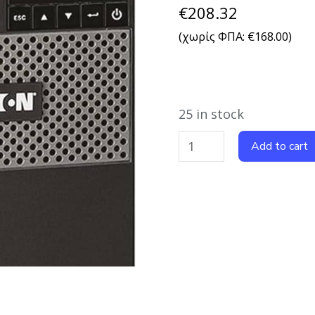
€
208.32
(χωρίς ΦΠΑ:
€
168.00
)
25 in stock
Add to cart