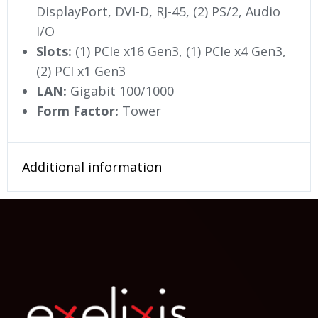
DisplayPort, DVI-D, RJ-45, (2) PS/2, Audio
I/O
Slots:
(1) PCIe x16 Gen3, (1) PCIe x4 Gen3,
(2) PCI x1 Gen3
LAN:
Gigabit 100/1000
Form Factor:
Tower
Additional information