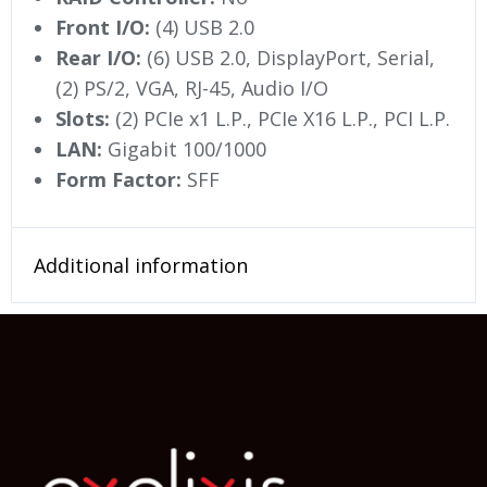
Front I/O:
(4) USB 2.0
Rear I/O:
(6) USB 2.0, DisplayPort, Serial,
(2) PS/2, VGA, RJ-45, Audio I/O
Slots:
(2) PCIe x1 L.P., PCIe X16 L.P., PCI L.P.
LAN:
Gigabit 100/1000
Form Factor:
SFF
Additional information