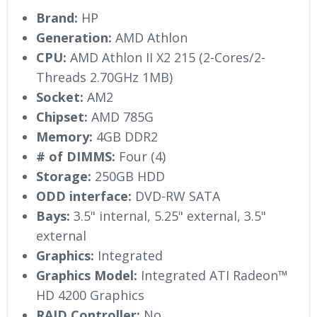
Brand:
HP
Generation:
AMD Athlon
CPU:
AMD Athlon II X2 215 (2-Cores/2-
Threads 2.70GHz 1MB)
Socket:
AM2
Chipset:
AMD 785G
Memory:
4GB DDR2
# of DIMMS:
Four (4)
Storage:
250GB HDD
ODD interface:
DVD-RW SATA
Bays:
3.5" internal, 5.25" external, 3.5"
external
Graphics:
Integrated
Graphics Model:
Integrated ATI Radeon™
HD 4200 Graphics
RAID Controller:
No