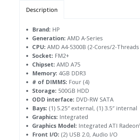
Description
Brand:
HP
Generation:
AMD A-Series
CPU:
AMD A4-5300B (2-Cores/2-Threads
Socket:
FM2+
Chipset:
AMD A75
Memory:
4GB DDR3
# of DIMMS:
Four (4)
Storage:
500GB HDD
ODD interface:
DVD-RW SATA
Bays:
(1) 5.25″ external, (1) 3.5″ internal
Graphics:
Integrated
Graphics Model:
Integrated ATI Radeon
Front I/O:
(2) USB 2.0, Audio I/O