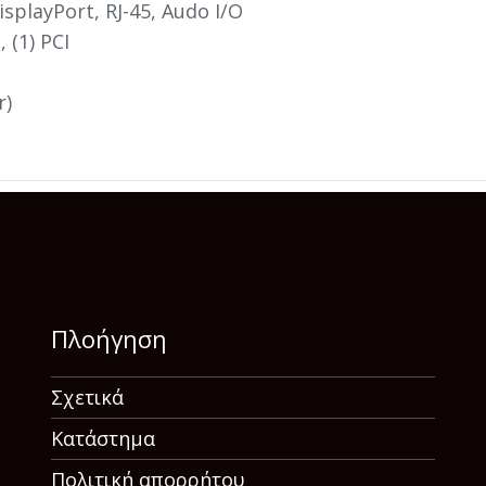
isplayPort, RJ-45, Audo I/O
, (1) PCI
r)
Πλοήγηση
Σχετικά
Κατάστημα
Πολιτική απορρήτου