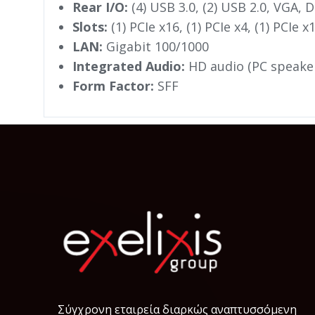
Rear I/O:
(4) USB 3.0, (2) USB 2.0, VGA, D
Slots:
(1) PCIe x16, (1) PCIe x4, (1) PCIe x1
LAN:
Gigabit 100/1000
Integrated Audio:
HD audio (PC speake
Form Factor:
SFF
Σύγχρονη εταιρεία διαρκώς αναπτυσσόμενη