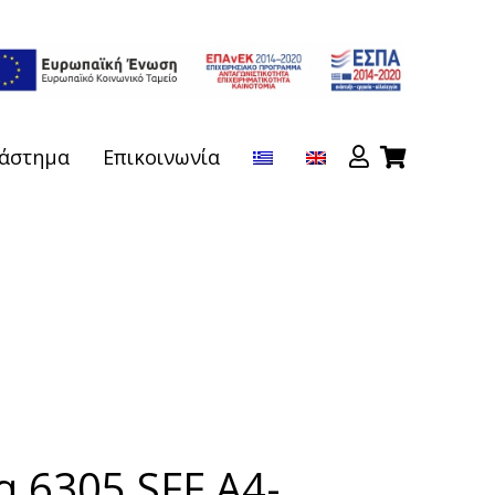
άστημα
Επικοινωνία
 6305 SFF A4-