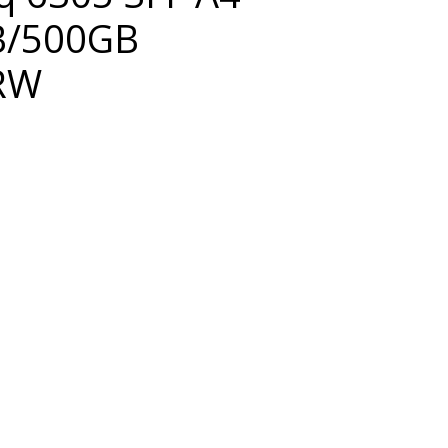
B/500GB
RW