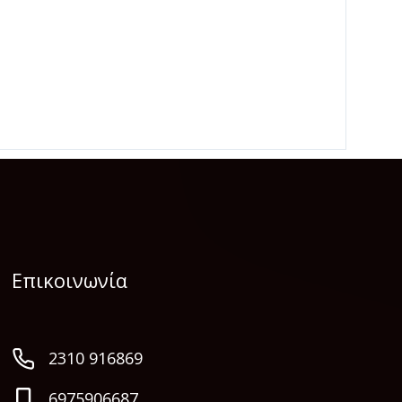
Επικοινωνία
2310 916869
6975906687