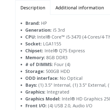
Description
Additional information
Brand:
HP
Generation:
i5 3rd
CPU:
Intel® Core™ i5-3470 (4-Cores/4-
Socket:
LGA1155
Chipset:
Intel® Q75 Express
Memory:
8GB DDR3
# of DIMMS:
Four (4)
Storage:
500GB HDD
ODD interface:
No Optical
Bays:
(1) 3.5" Internal, (1) 3.5" External, 
Graphics:
Integrated
Graphics Model:
Intel® HD Graphics 25
Front I/O:
(4) USB 2.0, Audio I/O