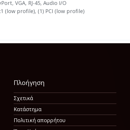
yPort, VGA, RJ-45, Audio I/O
1 (low profile), (1) PCI (low profile)
Πλοήγηση
Σχετικά
Κατάστημα
Πολιτική απορρήτου