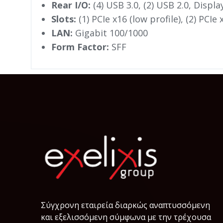
Rear I/O:
(4) USB 3.0, (2) USB 2.0, Displa
Slots:
(1) PCIe x16 (low profile), (2) PCIe x
LAN:
Gigabit 100/1000
Form Factor:
SFF
Σύγχρονη εταιρεία διαρκώς αναπτυσσόμενη
και εξελισσόμενη σύμφωνα µε την τρέχουσα