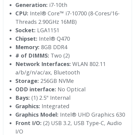
Generation:
i7-10th
CPU:
Intel® Core™ i7-10700 (8-Cores/16-
Threads 2.90GHz 16MB)
Socket:
LGA1151
Chipset:
Intel® Q470
Memory:
8GB DDR4
# of DIMMS:
Two (2)
Network Interfaces:
WLAN 802.11
a/b/g/n/ac/ax, Bluetooth
Storage:
256GB NVMe
ODD interface:
No Optical
Bays:
(1) 2.5" Internal
Graphics:
Integrated
Graphics Model:
Intel® UHD Graphics 630
Front I/O:
(2) USB 3.2, USB Type-C, Audio
I/O