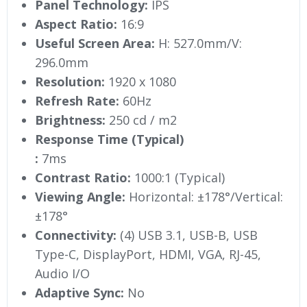
Panel Technology:
IPS
Aspect Ratio:
16:9
Useful Screen Area:
H: 527.0mm/V:
296.0mm
Resolution:
1920 x 1080
Refresh Rate:
60Hz
Brightness:
250 cd / m2
Response Time (Typical)
:
7ms
Contrast Ratio:
1000:1 (Typical)
Viewing Angle:
Horizontal: ±178°/Vertical:
±178°
Connectivity:
(4) USB 3.1, USB-B, USB
Type-C, DisplayPort, HDMI, VGA, RJ-45,
Audio I/O
Adaptive Sync:
No