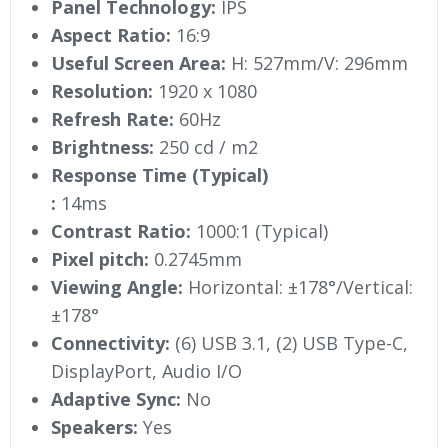
Panel Technology:
IPS
Aspect Ratio:
16:9
Useful Screen Area:
H: 527mm/V: 296mm
Resolution:
1920 x 1080
Refresh Rate:
60Hz
Brightness:
250 cd / m2
Response Time (Typical)
:
14ms
Contrast Ratio:
1000:1 (Typical)
Pixel pitch:
0.2745mm
Viewing Angle:
Horizontal: ±178°/Vertical:
±178°
Connectivity:
(6) USB 3.1, (2) USB Type-C,
DisplayPort, Audio I/O
Adaptive Sync:
No
Speakers:
Yes