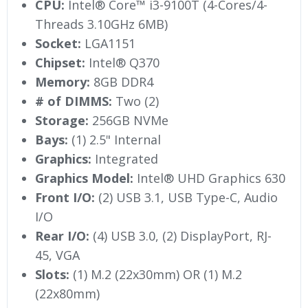
CPU:
Intel® Core™ i3-9100T (4-Cores/4-
Threads 3.10GHz 6MB)
Socket:
LGA1151
Chipset:
Intel® Q370
Memory:
8GB DDR4
# of DIMMS:
Two (2)
Storage:
256GB NVMe
Bays:
(1) 2.5" Internal
Graphics:
Integrated
Graphics Model:
Intel® UHD Graphics 630
Front I/O:
(2) USB 3.1, USB Type-C, Audio
I/O
Rear I/O:
(4) USB 3.0, (2) DisplayPort, RJ-
45, VGA
Slots:
(1) M.2 (22x30mm) OR (1) M.2
(22x80mm)