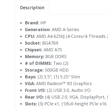
Description
Brand:
HP
Generation:
AMD A-Series
CPU:
AMD A4-6250J (4-Cores/4-Threads 
Socket:
BGA769
Chipset:
AMD A75
Memory:
8GB DDR3
# of DIMMS:
Two (2)
Storage:
500GB HDD
Bays:
(2) 3.5″, (1) 5.25″ Slim
VGA:
AMD Radeon™ R3 Graphics
Front I/O:
(2) USB 3.0, Audio I/O
Rear I/O:
(4) USB 2.0, VGA, DisplayPort, 
Slots:
(3) PCIe x1, (1)full-height PCIe x16