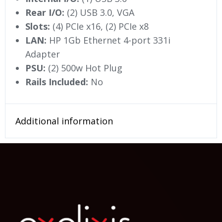
Rear I/O:
(2) USB 3.0, VGA
Slots:
(4) PCIe x16, (2) PCIe x8
LAN:
HP 1Gb Ethernet 4-port 331i
Adapter
PSU:
(2) 500w Hot Plug
Rails Included:
No
Additional information