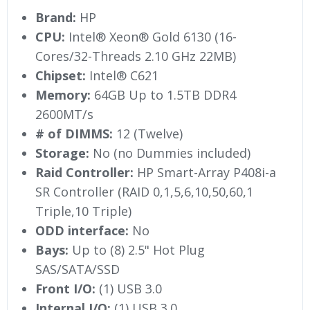
Brand:
HP
CPU:
Intel® Xeon® Gold 6130 (16-
Cores/32-Threads 2.10 GHz 22MB)
Chipset:
Intel® C621
Memory:
64GB Up to 1.5TB DDR4
2600MT/s
# of DIMMS:
12 (Twelve)
Storage:
No (no Dummies included)
Raid Controller:
HP Smart-Array P408i-a
SR Controller (RAID 0,1,5,6,10,50,60,1
Triple,10 Triple)
ODD interface:
No
Bays:
Up to (8) 2.5" Hot Plug
SAS/SATA/SSD
Front I/O:
(1) USB 3.0
Internal I/O:
(1) USB 3.0