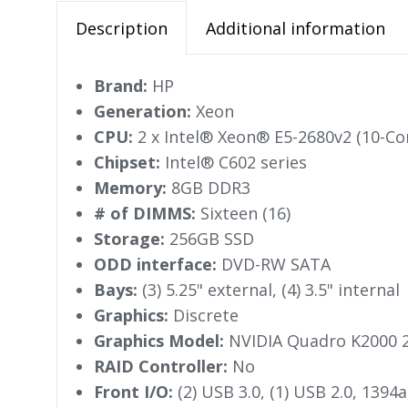
Description
Additional information
Brand:
HP
Generation:
Xeon
CPU:
2 x Intel® Xeon® E5-2680v2 (10-C
Chipset:
Intel® C602 series
Memory:
8GB DDR3
# of DIMMS:
Sixteen (16)
Storage:
256GB SSD
ODD interface:
DVD-RW SATA
Bays:
(3) 5.25" external, (4) 3.5" internal
Graphics:
Discrete
Graphics Model:
NVIDIA Quadro K2000
RAID Controller:
No
Front I/O:
(2) USB 3.0, (1) USB 2.0, 1394a