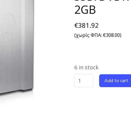
2GB
€
381.92
(χωρίς ΦΠΑ:
€
308.00
)
6 in stock
Add to cart