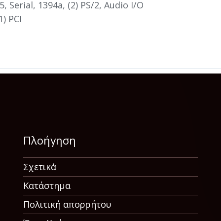
45, Serial, 1394a, (2) PS/2, Audio I/O
1) PCI
Πλοήγηση
Σχετικά
Κατάστημα
Πολιτική απορρήτου