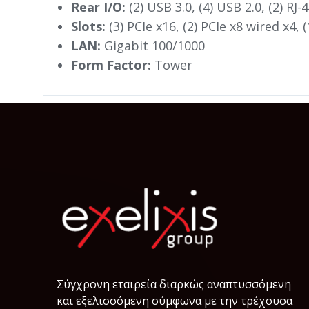
Rear I/O:
(2) USB 3.0, (4) USB 2.0, (2) RJ-
Slots:
(3) PCIe x16, (2) PCIe x8 wired x4, (
LAN:
Gigabit 100/1000
Form Factor:
Tower
Σύγχρονη εταιρεία διαρκώς αναπτυσσόμενη
και εξελισσόμενη σύμφωνα µε την τρέχουσα