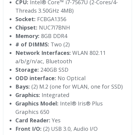
CPU:
Intel® Core™ i7-7567U (2-Cores/4-
Threads 3.50GHz 4MB)
Socket:
FCBGA1356
Chipset:
NUC7I7BNH
Memory:
8GB DDR4
# of DIMMS:
Two (2)
Network Interfaces:
WLAN 802.11
a/b/g/n/ac, Bluetooth
Storage:
240GB SSD
ODD interface:
No Optical
Bays:
(2) M.2 (one for WLAN, one for SSD)
Graphics:
Integrated
Graphics Model:
Intel® Iris® Plus
Graphics 650
Card Reader:
Yes
Front I/O:
(2) USB 3.0, Audio I/O