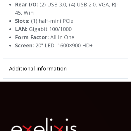
Rear I/O:
(2) USB 3.0, (4) USB 2.0, VGA, RJ-
45, WiFi
Slots:
(1) half-mini PCIe
LAN:
Gigabit 100/1000
Form Factor:
All In One
Screen:
20" LED, 1600×900 HD+
Additional information